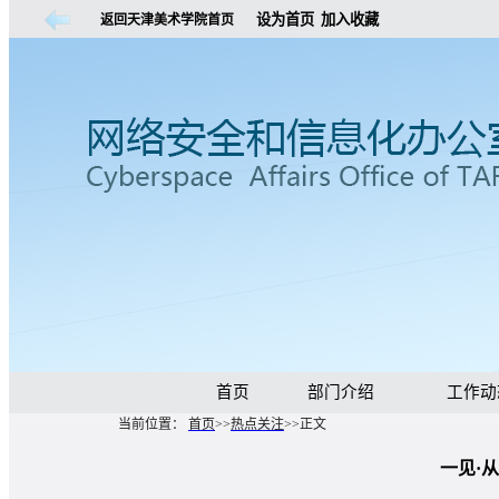
设为首页
加入收藏
返回天津美术学院首页
首页
部门介绍
工作动
当前位置：
首页
>>
热点关注
>>
正文
一见·