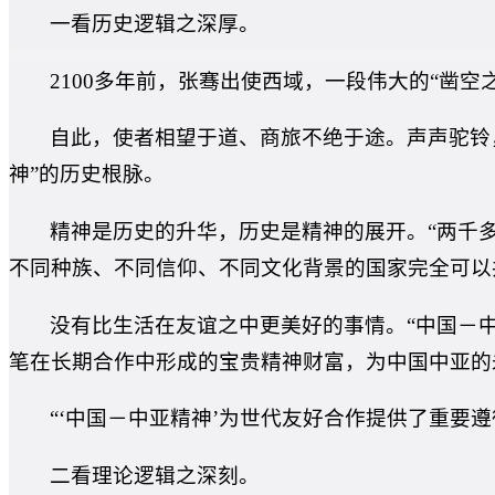
一看历史逻辑之深厚。
2100多年前，张骞出使西域，一段伟大的“凿
自此，使者相望于道、商旅不绝于途。声声驼铃
神”的历史根脉。
精神是历史的升华，历史是精神的展开。“两千
不同种族、不同信仰、不同文化背景的国家完全可以
没有比生活在友谊之中更美好的事情。“中国－
笔在长期合作中形成的宝贵精神财富，为中国中亚的
“‘中国－中亚精神’为世代友好合作提供了重要
二看理论逻辑之深刻。